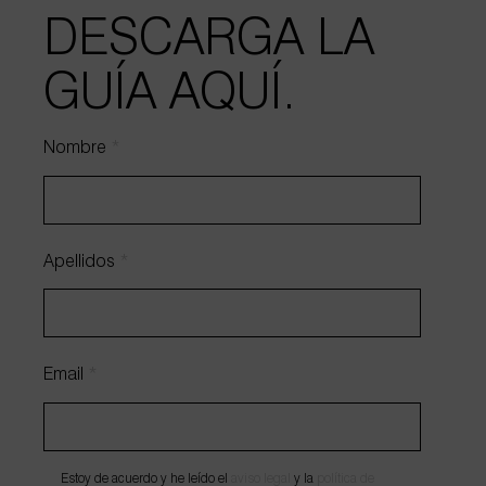
DESCARGA LA
GUÍA AQUÍ.
Nombre
*
HABLEMOS DE TU PROYECTO
Apellidos
*
Email
*
Estoy de acuerdo y he leído el
aviso legal
y la
política de