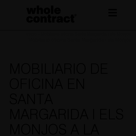
Saltar
al
contenido
Inicio
»
Mobiliario oficina Santa Margarida i els Monjos
Mobiliario oficina Santa Margarida i els Monjos
MOBILIARIO DE
OFICINA EN
SANTA
MARGARIDA I ELS
MONJOS A LA