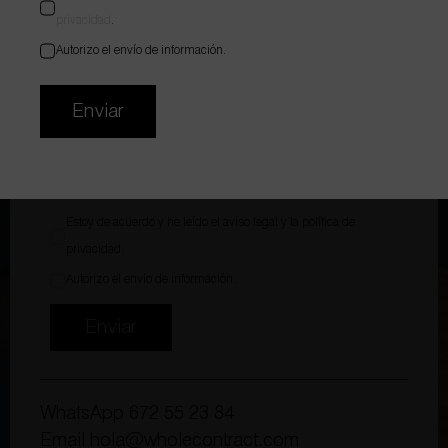
privacidad
.
Autorizo el envío de información.
Enviar
Adjuntar archivo
Estoy de acuerdo y he leído el
aviso legal
y la
política de
privacidad
.
Autorizo el envío de información.
Enviar
WhatsApp
672 55 23 84
Email
hola@wholecontract.com