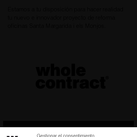
Estamos a tu disposición para hacer realidad
tu nuevo e innovador
proyecto de reforma
oficinas Santa Margarida i els Monjos
.
Hablemos
Newsletter
Gestionar el consentimiento