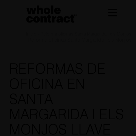
Saltar
al
contenido
Inicio
»
Reforma oficinas Santa Margarida i els Monjos
Reforma oficinas Santa Margarida i els Monjos
REFORMAS DE
OFICINA EN
SANTA
MARGARIDA I ELS
MONJOS LLAVE