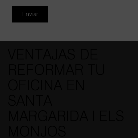
WhatsApp
672 55 23 84
Enviar
Email
hola@wholecontract.com
VENTAJAS DE
REFORMAR TU
OFICINA EN
SANTA
MARGARIDA I ELS
MONJOS