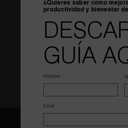
¿Quieres saber cómo mejora
productividad y bienestar d
DESCAR
GUÍA AQ
PAGE GROUP
MI
Nombre
*
A
Email
*
HABLEMOS DE TU