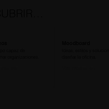
CUBRIR…
ros
Moodboard
ipo capaz de
Ideas, estilos y solucio
rmar organizaciones.
diseñar la oficina.
ormación
Más información