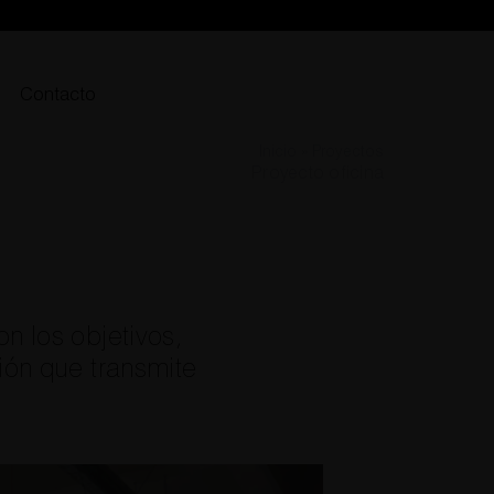
Contacto
Inicio
»
Proyectos
Proyecto oficina
n los objetivos,
ión que transmite