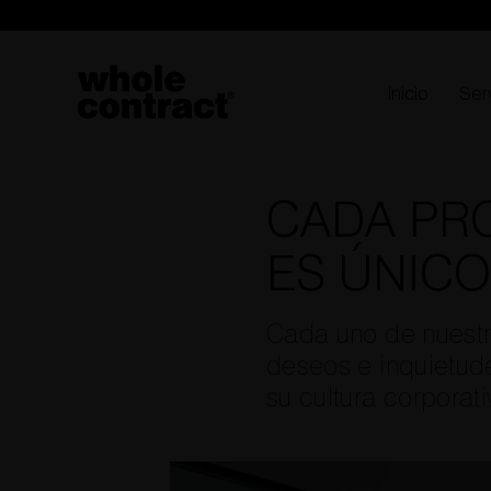
Saltar
al
contenido
Inicio
Ser
CADA PR
ES ÚNICO
Cada uno de nuestro
deseos e inquietude
su cultura corporati