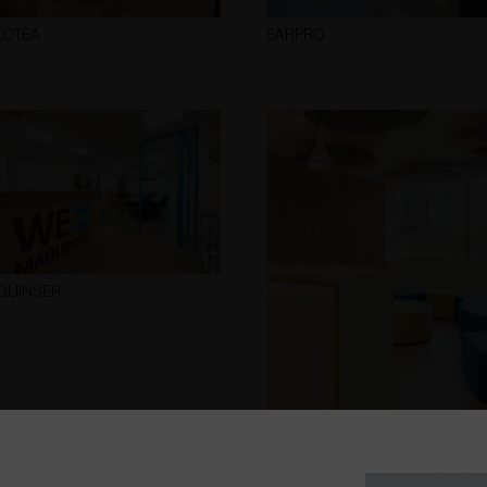
LOTEA
EARPRO
QUINSER