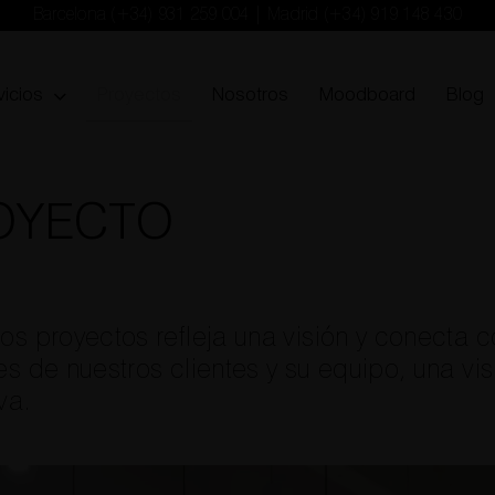
Barcelona
(+34) 931 259 004
| Madrid
(+34) 919 148 430
vicios
Proyectos
Nosotros
Moodboard
Blog
OYECTO
s proyectos refleja una visión y conecta co
s de nuestros clientes y su equipo, una vis
va.