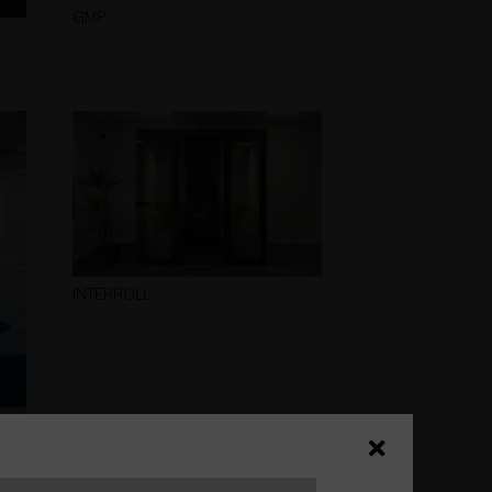
GMP
INTERROLL