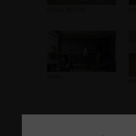
RUSSELL BEDFORD
VO
SHINKO
MA