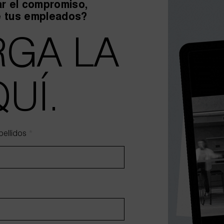
r el compromiso,
BECOLVE DIGITAL
e tus empleados?
GA LA
UÍ.
QILIMANJARO
CHAEL PAGE
pellidos
*