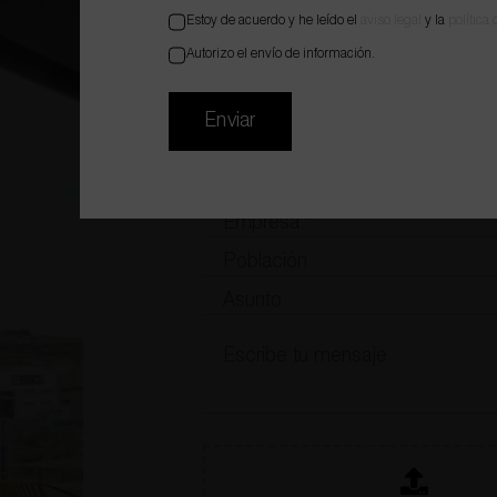
PROYECTO
Estoy de acuerdo y he leído el
aviso legal
y la
política
Autorizo el envío de información.
Enviar