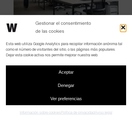
Gestionar el consentimiento
de las cookies
GMP
Esta web utiliza Google Analytics para recopilar información anónima tal
como el número de visitantes del sitio, o las páginas más populares.
Dejar esta cookie activa nos permite mejorar nuestra web.
Aceptar
Denegar
Ver preferencias
Información sobre cookies
Política de privacidad
Aviso legal
Barcelona
(+34) 931 259 004
| Madrid
(+34) 919 148 430
SHINKO