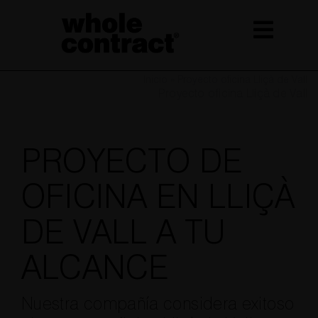
Saltar
al
contenido
Inicio
»
Proyecto oficina Lliçà de Vall
Proyecto oficina Lliçà de Vall
PROYECTO DE
OFICINA EN LLIÇÀ
DE VALL A TU
ALCANCE
Nuestra compañía considera exitoso