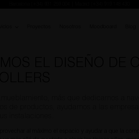
Barcelona
(+34) 931 259 004
| Madrid
(+34) 919 148 430
vicios
Proyectos
Nosotros
Moodboard
Blog
MOS EL DISEÑO DE O
OLLERS
mueblamiento, más que dedicarnos a nave
os de productos, ayudamos a las empresa
sus instalaciones.
rovechar al máximo el espacio y ayudar a que la comp