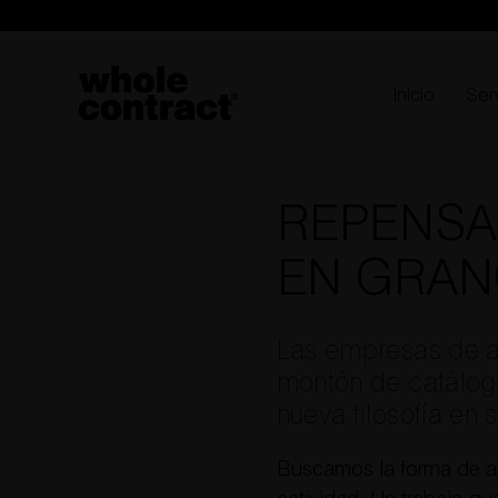
Saltar
al
contenido
Inicio
Ser
REPENSA
EN GRAN
Las empresas de a
montón de catálog
nueva filosofía en 
Buscamos la forma de ap