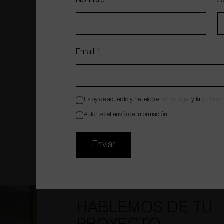
Nombre
*
A
Email
*
Estoy de acuerdo y he leído el
aviso legal
y la
política
Autorizo el envío de información.
REFORMA DE OFICINAS
Enviar
HABLEMOS DE TU