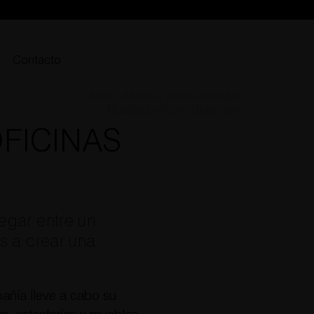
Contacto
Inicio
»
Muebles oficina Granollers
Muebles oficina Granollers
FICINAS
gar entre un
s a crear una
añía lleve a cabo su