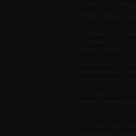
actividad. Un trabajo que
de almacenaje varios.
Por cierto, que esta “ac
Hemos pasado de únicame
más acciones: en la ofic
porqué no, el ocio.
Complementos a las activ
de la empresa, así como a
Por todo ello, la oficin
formales, que se transf
directivos.
En una misma zona se pu
transformará en el sitio 