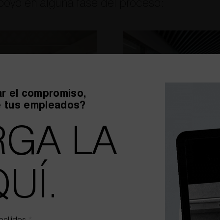
oyo en alguna fase del proceso:
r el compromiso,
e tus empleados?
GA LA
UÍ.
SALUD LABORAL