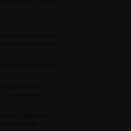
as, estanterías y muebles
ativo, a realizar muchas
 reunión, la formación y,
ás fluida la evolución
 necesariamente tan
 de los empleados y
nformal y después se
te un momento de