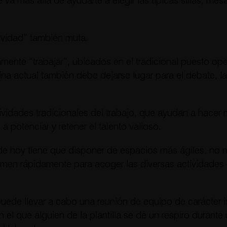
 va más allá de ayudarte a elegir las típicas sillas, mes
tividad” también muta.
nte “trabajar”, ubicados en el tradicional puesto oper
ina actual también debe dejarse lugar para el debate, la
idades tradicionales del trabajo, que ayudan a hacer m
 potenciar y retener el talento valioso.
a de hoy tiene que disponer de espacios más ágiles, no
ormen rápidamente para acoger las diversas actividades
ede llevar a cabo una reunión de equipo de carácter i
en el que alguien de la plantilla se dé un respiro duran