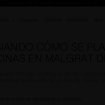
Barcelona
(+34) 931 259 004
| Madrid
(+34) 919 148 430
vicios
Proyectos
Nosotros
Moodboard
Blog
IANDO CÓMO SE PLA
CINAS EN MALGRAT 
diseño oficinas en Malgrat de Mar sea boni
amente a la elección de un tipo de mesas, si
que es el sello de identidad de la compañía.