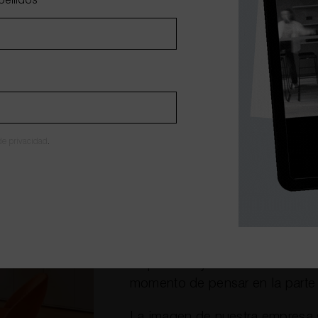
pellidos
*
De la misma manera, también t
material de oficina (documentos,
trabajo, etc.).
Es mucho más complicado tener
el caos y el desorden reinan en 
 de privacidad
.
Sin embargo, en WholeContract
de una forma que no sea recarg
neutros que evitan la sensació
Una vez planificado todo lo ant
esencial que sea necesario plani
empleados y la funcionalidad del
momento de pensar en la parte e
La imagen de nuestra empresa s