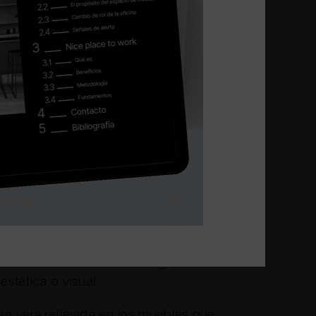
enemos en cuenta el almacenaje de
 catálogos, materiales para realizar el
 un nivel alto de productividad cuando
la oficina.
 apostamos por amueblar los espacios
ada, con muebles ligeros y de colores
n de pesadez.
erior -así como cualquier otro punto
ficar para asegurar el bienestar de los
 día a día- ahora sí: ha llegado el
stética o visual.
e verá reflejada en los muebles que