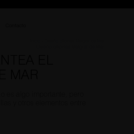
Contacto
Inicio
»
Diseño oficinas Malgrat de Mar
Diseño oficinas Malgrat de Mar
NTEA EL
DE MAR
to es algo importante, pero
llas y otros elementos entre