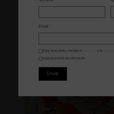
Nombre
*
A
Email
*
Estoy de acuerdo y he leído el
aviso legal
y la
política
Autorizo el envío de información.
Enviar