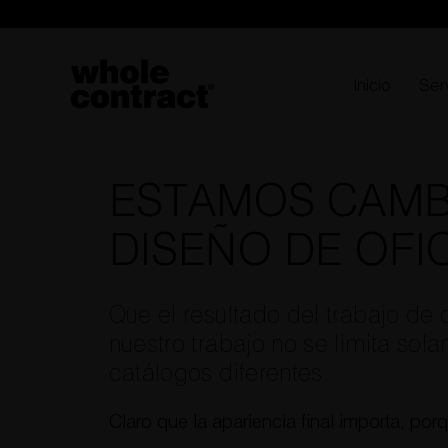
Saltar
al
contenido
Inicio
Ser
ESTAMOS CAMB
DISEÑO DE OFI
Que el resultado del trabajo de 
nuestro trabajo no se limita sol
catálogos diferentes.
Claro que la apariencia final importa, por