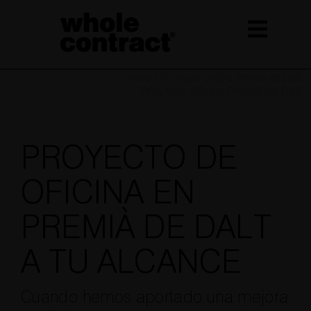
Saltar
al
contenido
Inicio
»
Proyecto oficina Premià de Dalt
Proyecto oficina Premià de Dalt
PROYECTO DE
OFICINA EN
PREMIÀ DE DALT
A TU ALCANCE
Cuando hemos aportado una mejora