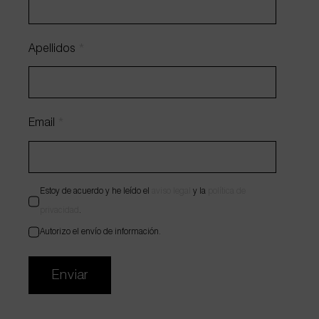
adecuada para el entorno de trabajo puesto
que estimula la concentración, mientras que la
luz amarilla ayuda a crear ambientes cálidos y
Apellidos
*
relajantes en nuestros proyectos de oficina en
Premià de Dalt.
Email
*
Estoy de acuerdo y he leído el
aviso legal
y la
política de
privacidad
.
Autorizo el envío de información.
Enviar