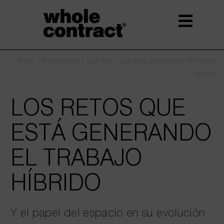
Saltar
al
contenido
Inicio
»
Novedades
»
Los retos que está generando el trabajo
híbrido
LOS RETOS QUE
ESTÁ GENERANDO
EL TRABAJO
HÍBRIDO
Y el papel del espacio en su evolución