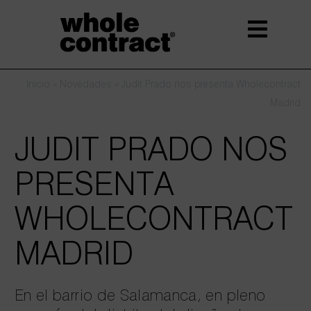
Saltar
al
contenido
Inicio
»
Novedades
»
Judit Prado nos presenta Wholecontract
Madrid
JUDIT PRADO NOS
PRESENTA
WHOLECONTRACT
MADRID
En el barrio de Salamanca, en pleno