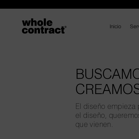
Saltar
al
contenido
Inicio
Ser
BUSCAMO
CREAMOS
El diseño empieza p
el diseño, queremo
que vienen.