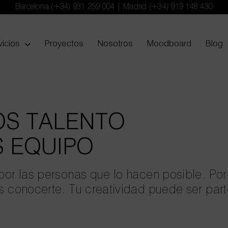
Barcelona
(+34) 931 259 004
| Madrid
(+34) 919 148 430
vicios
Proyectos
Nosotros
Moodboard
Blog
S TALENTO
 EQUIPO
or las personas que lo hacen posible. Por 
s conocerte. Tu creatividad puede ser part