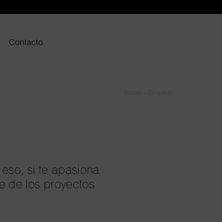
Contacto
Inicio
»
Empleo
eso, si te apasiona
e de los proyectos