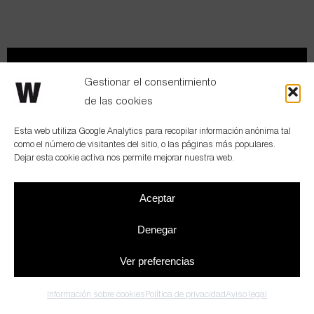
Hablemos
Newsletter
Gestionar el consentimiento
de las cookies
Esta web utiliza Google Analytics para recopilar información anónima tal
como el número de visitantes del sitio, o las páginas más populares.
BARCELONA | MADRID
Dejar esta cookie activa nos permite mejorar nuestra web.
Wholecontract
–
Diseño de oficinas & Workplace Consulting
–
Aceptar
Trabaja con nosotros
Aviso legal
–
Política de privacidad
–
Información sobre cookies
–
Diseño
web: qualitystudio
Denegar
Ver preferencias
Información sobre cookies
Política de privacidad
Aviso legal
Barcelona
(+34) 931 259 004
| Madrid
(+34) 919 148 430