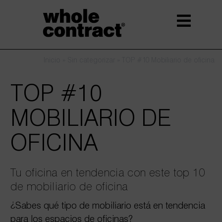
Saltar
al
contenido
Inicio
»
Sin categorizar
»
TOP #10 Mobiliario de oficina
TOP #10
MOBILIARIO DE
OFICINA
Tu oficina en tendencia con este top 10
de mobiliario de oficina
¿Sabes qué tipo de mobiliario está en tendencia
para los espacios de oficinas?