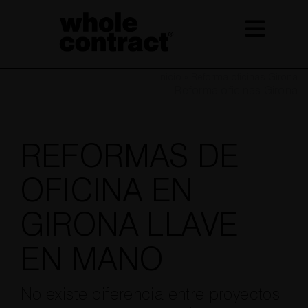
Saltar
al
contenido
Inicio
»
Reforma oficinas Girona
Reforma oficinas Girona
REFORMAS DE
OFICINA EN
GIRONA LLAVE
EN MANO
No existe diferencia entre proyectos