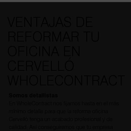
VENTAJAS DE
REFORMAR TU
OFICINA EN
CERVELLÓ
WHOLECONTRACT
Somos detallistas
En WholeContract nos fijamos hasta en el más
mínimo detalle para que la reforma oficina
Cervelló tenga un acabado profesional y de
calidad. Así conseguiremos que tu empresa