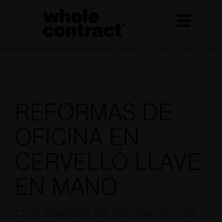
Saltar
al
contenido
Inicio
»
Reforma oficinas Cervelló
Reforma oficinas Cervelló
REFORMAS DE
OFICINA EN
CERVELLÓ LLAVE
EN MANO
En el apartado de reforma oficinas