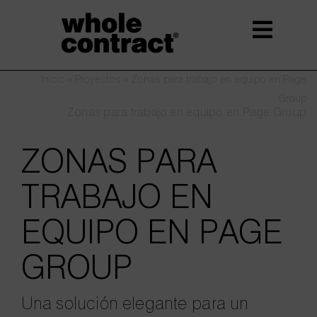
Saltar
al
contenido
Inicio
»
Proyectos
»
Zonas para trabajo en equipo en Page
Group
Zonas para trabajo en equipo en Page Group
ZONAS PARA
TRABAJO EN
EQUIPO EN PAGE
GROUP
Una solución elegante para un