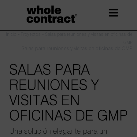
Saltar
al
contenido
Inicio
»
Proyectos
»
Salas para reuniones y visitas en oficinas de
GMP
Salas para reuniones y visitas en oficinas de GMP
SALAS PARA
REUNIONES Y
VISITAS EN
OFICINAS DE GMP
Una solución elegante para un