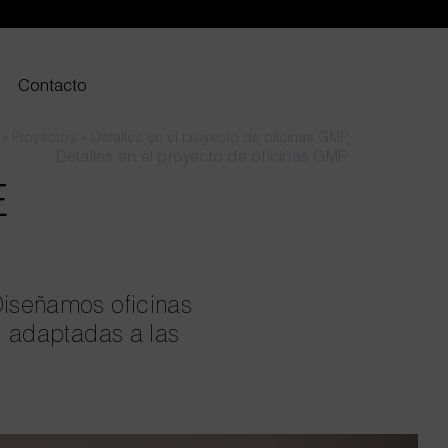
Contacto
»
Proyectos
»
Detalles en el proyecto de oficinas GMP
Detalles en el proyecto de oficinas GMP
E
Diseñamos oficinas
d, adaptadas a las