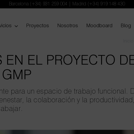
Barcelona
(+34) 931 259 004
| Madrid
(+34) 919 148 430
vicios
Proyectos
Nosotros
Moodboard
Blog
Inicio
 EN EL PROYECTO D
S GMP
nte para un espacio de trabajo funcional. 
enestar, la colaboración y la productivida
rabajar.