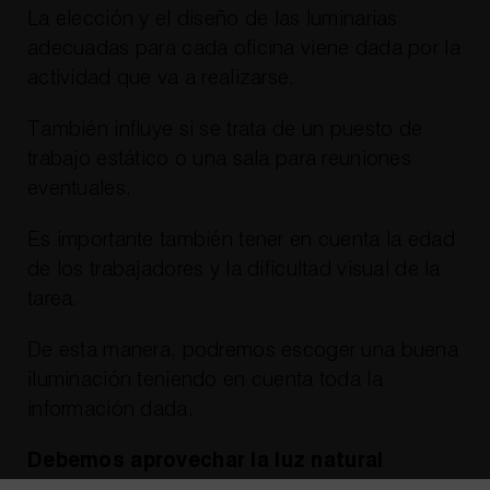
La elección y el diseño de las luminarias
adecuadas para cada oficina viene dada por la
actividad que va a realizarse.
También influye si se trata de un puesto de
trabajo estático o una sala para reuniones
eventuales.
Es importante también tener en cuenta la edad
de los trabajadores y la dificultad visual de la
tarea.
De esta manera, podremos escoger una buena
iluminación teniendo en cuenta toda la
información dada.
Debemos aprovechar la luz natural