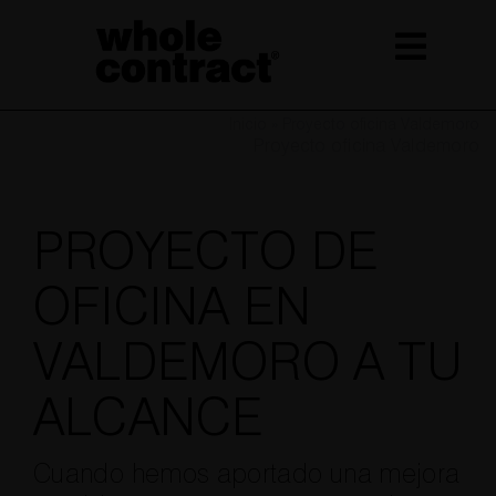
Saltar
al
contenido
Inicio
»
Proyecto oficina Valdemoro
Proyecto oficina Valdemoro
PROYECTO DE
OFICINA EN
VALDEMORO A TU
ALCANCE
Cuando hemos aportado una mejora