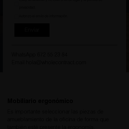
Estoy de acuerdo y he leído el
aviso legal
y la
política de
privacidad
.
Autorizo el envío de información.
Enviar
WhatsApp
672 55 23 84
Email
hola@wholecontract.com
Mobiliario ergonómico
Es importante seleccionar las piezas de
amueblamiento de la oficina de forma que
también esté presente la ergonomía.