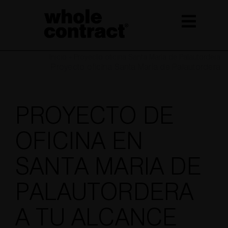
Saltar
al
contenido
Inicio
»
Proyecto oficina Santa Maria de Palautordera
Proyecto oficina Santa Maria de Palautordera
PROYECTO DE
OFICINA EN
SANTA MARIA DE
PALAUTORDERA
A TU ALCANCE