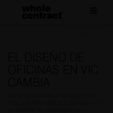
Saltar
al
contenido
Inicio
»
Muebles oficina Vic
Muebles oficina Vic
EL DISEÑO DE
OFICINAS EN VIC
CAMBIA
Las empresas de amueblamiento,
más que dedicarnos a navegar entre
un montón de catálogos de