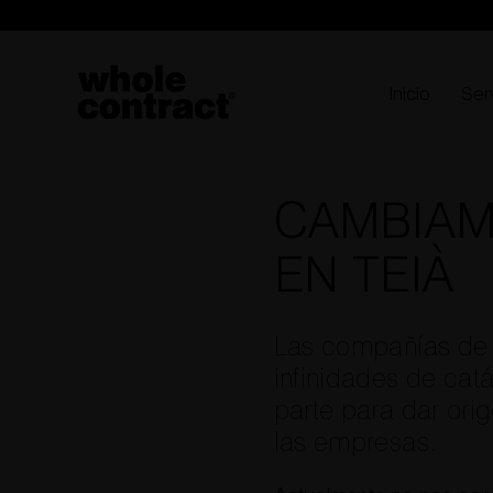
Saltar
al
contenido
Inicio
Ser
CAMBIAM
EN TEIÀ
Las compañías de 
infinidades de ca
parte para dar ori
las empresas.