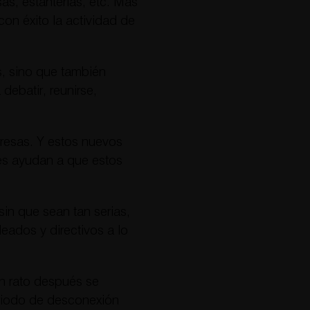
s, estanterías, etc. Más
on éxito la actividad de
, sino que también
ebatir, reunirse,
presas. Y estos nuevos
les ayudan a que estos
in que sean tan serias,
ados y directivos a lo
un rato después se
eriodo de desconexión