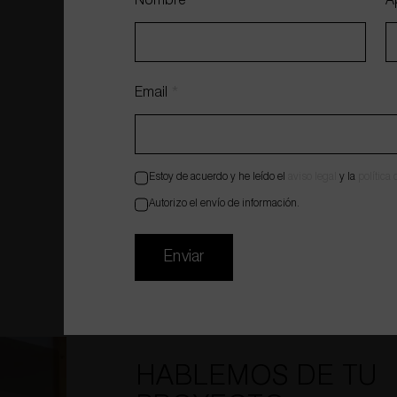
Nombre
*
A
Email
*
Estoy de acuerdo y he leído el
aviso legal
y la
política
Autorizo el envío de información.
REFORMA DE OFICINAS
Enviar
HABLEMOS DE TU