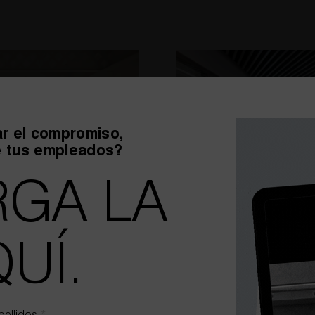
r el compromiso,
e tus empleados?
GA LA
UÍ.
SALUD LABORAL