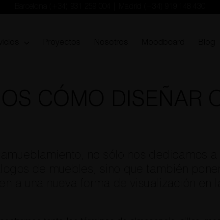
Barcelona
(+34) 931 259 004
| Madrid
(+34) 919 148 430
vicios
Proyectos
Nosotros
Moodboard
Blog
OS CÓMO DISEÑAR O
amueblamiento, no sólo nos dedicamos a 
tálogos de muebles, sino que también pon
gen a una nueva forma de visualización en l