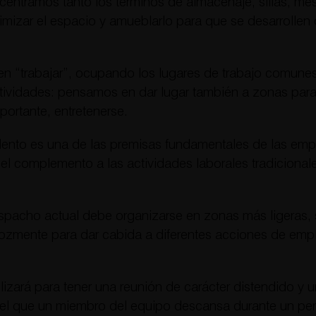
ntramos tanto los términos de almacenaje, sillas, mesa
izar el espacio y amueblarlo para que se desarrollen c
n “trabajar”, ocupando los lugares de trabajo comunes
ividades: pensamos en dar lugar también a zonas para d
ortante, entretenerse.
talento es una de las premisas fundamentales de las em
el complemento a las actividades laborales tradiciona
spacho actual debe organizarse en zonas más ligeras, s
zmente para dar cabida a diferentes acciones de emple
izará para tener una reunión de carácter distendido y 
en el que un miembro del equipo descansa durante un p