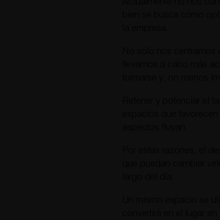
Actualmente no nos conce
bien se busca cómo optim
la empresa.
No sólo nos centramos e
llevamos a cabo más act
formarse y, no menos imp
Retener y potenciar el 
espacios que favorecen 
aspectos fluyan.
Por estas razones, el de
que puedan cambiar velo
largo del día.
Un mismo espacio se util
convertirá en el lugar 