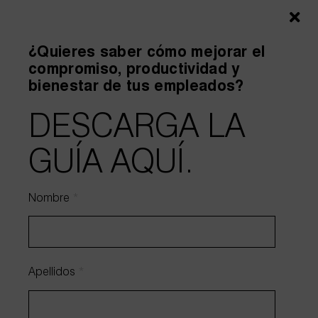
Adjuntar archivo
¿Quieres saber cómo mejorar el
compromiso, productividad y
bienestar de tus empleados?
Estoy de acuerdo y he leído el
aviso legal
y la
política de
DESCARGA LA
privacidad
.
Autorizo el envío de información.
GUÍA AQUÍ.
Enviar
Nombre
*
WhatsApp
672 55 23 84
Email
hola@wholecontract.com
Apellidos
*