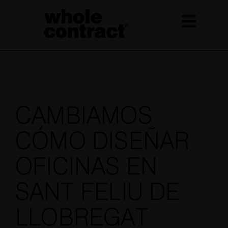
Saltar
al
contenido
Inicio
»
Muebles oficina Sant Feliu de Llobregat
Muebles oficina Sant Feliu de Llobregat
CAMBIAMOS
CÓMO DISEÑAR
OFICINAS EN
SANT FELIU DE
LLOBREGAT