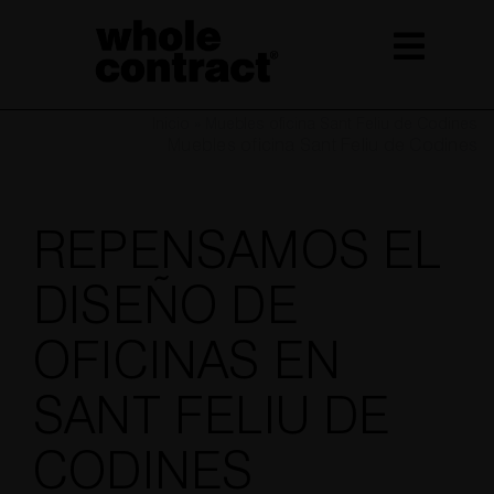
Saltar
al
contenido
Inicio
»
Muebles oficina Sant Feliu de Codines
Muebles oficina Sant Feliu de Codines
REPENSAMOS EL
DISEÑO DE
OFICINAS EN
SANT FELIU DE
CODINES