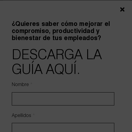
¿Quieres saber cómo mejorar el
compromiso, productividad y
bienestar de tus empleados?
DESCARGA LA
Adjuntar archivo
GUÍA AQUÍ.
Nombre
*
Estoy de acuerdo y he leído el
aviso legal
y la
política de
privacidad
.
Autorizo el envío de información.
Apellidos
*
Enviar