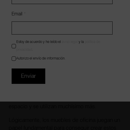
WhatsApp
672 55 23 84
Email
*
Email
hola@wholecontract.com
Estoy de acuerdo y he leído el
aviso legal
y la
política de
privacidad
.
Autorizo el envío de información.
Ventajas de las nuevas oficinas
Valiosos metros que anteriormente eran
Enviar
sacrificados -por ejemplo, para disponer de
una sala de juntas que solo se utiliza unas
pocas horas a la semana- hoy se integran en el
espacio y se utilizan muchísimo más.
Lógicamente, los muebles de oficina juegan un
papel fundamental para conseguir crear estos