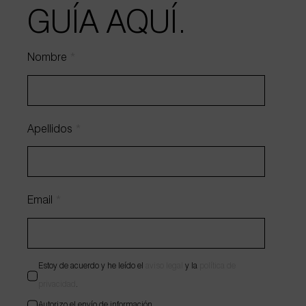
GUÍA AQUÍ.
HABLEMOS DE TU PROYECTO
Nombre
*
Apellidos
*
Email
*
Estoy de acuerdo y he leído el
aviso legal
y la
política de
privacidad
.
Autorizo el envío de información.