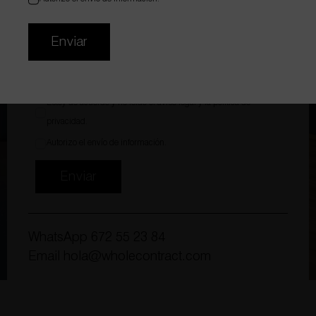
Adjuntar archivo
Enviar
Estoy de acuerdo y he leído el
aviso legal
y la
política de
privacidad
.
Autorizo el envío de información.
Enviar
WhatsApp
672 55 23 84
Email
hola@wholecontract.com