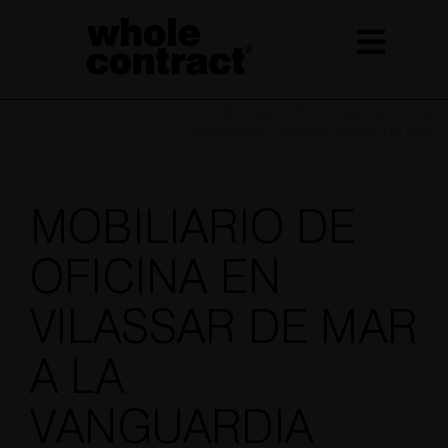
Saltar
al
contenido
Inicio
»
Mobiliario oficina Vilassar de Mar
Mobiliario oficina Vilassar de Mar
MOBILIARIO DE
OFICINA EN
VILASSAR DE MAR
A LA
VANGUARDIA