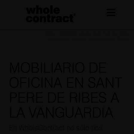
Saltar
al
contenido
Inicio
»
Mobiliario oficina Sant Pere de Ribes
Mobiliario oficina Sant Pere de Ribes
MOBILIARIO DE
OFICINA EN SANT
PERE DE RIBES A
LA VANGUARDIA
En WholeContract no sólo nos