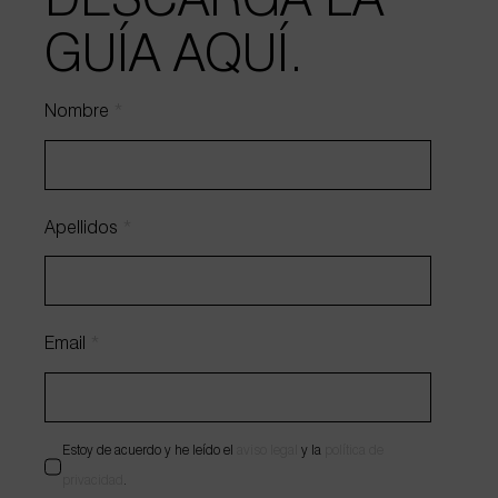
DESCARGA LA
GUÍA AQUÍ.
Nombre
*
HABLEMOS DE TU PROYECTO
Apellidos
*
Email
*
Estoy de acuerdo y he leído el
aviso legal
y la
política de
privacidad
.