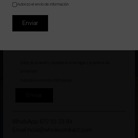
Autorizo el envío de información.
Enviar
Adjuntar archivo
Estoy de acuerdo y he leído el
aviso legal
y la
política de
privacidad
.
Autorizo el envío de información.
Enviar
WhatsApp
672 55 23 84
Email
hola@wholecontract.com