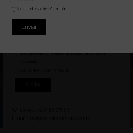
privacidad
.
Autorizo el envío de información.
Adjuntar archivo
Enviar
Estoy de acuerdo y he leído el
aviso legal
y la
política de
privacidad
.
Autorizo el envío de información.
Enviar
WhatsApp
672 55 23 84
Email
hola@wholecontract.com