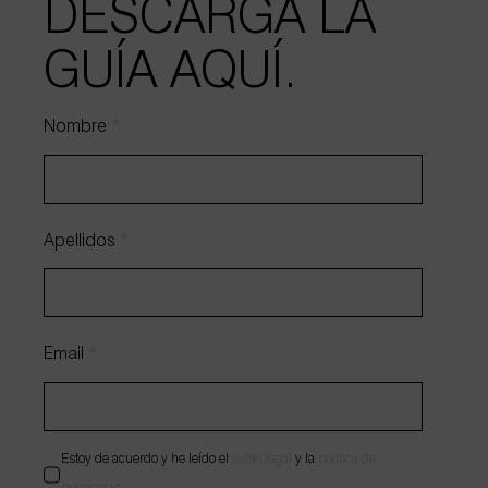
DESCARGA LA
GUÍA AQUÍ.
HABLEMOS DE TU PROYECTO
Nombre
*
Apellidos
*
Email
*
Estoy de acuerdo y he leído el
aviso legal
y la
política de