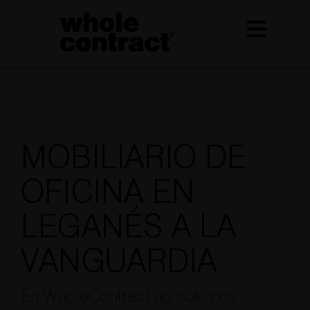
Saltar
al
contenido
Inicio
»
Mobiliario oficina Leganés
Mobiliario oficina Leganés
MOBILIARIO DE
OFICINA EN
LEGANÉS A LA
VANGUARDIA
En WholeContract no sólo nos