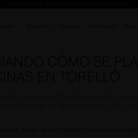
Barcelona
(+34) 931 259 004
| Madrid
(+34) 919 148 430
vicios
Proyectos
Nosotros
Moodboard
Blog
IANDO CÓMO SE PLA
CINAS EN TORELLÓ
diseño oficinas en Torelló sea bonito es al
 la elección de un tipo de mesas, sillas y 
viamente, porque da una impresión correcta de la empre