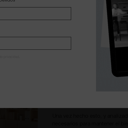
a funcionalidad de la oficina.
pellidos
*
También planificamos dónde y 
necesita la empresa (documentos
de manera productiva.
 de privacidad
.
Esto es importante, porque cuan
genera fatiga visual y es más dif
Aun con ello, nosotros aposta
ligera y poco recargada. Optam
almacenaje, para evitar la sen
Una vez hecho esto, y analizad
necesarios para mantener el bie