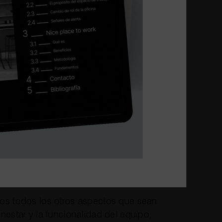
cómo se almacenará el material que
, catálogos, material de trabajo, etc.)
do reina el desorden en la oficina se
ícil ser productivo.
mos por amueblar cada espacio de forma
os por colores neutros en los muebles de
sación de pesadez.
os todos los otros aspectos que sean
nestar y la funcionalidad del equipo,