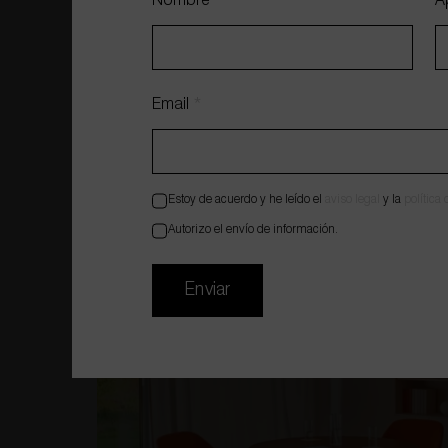
de trabajo con normalidad y sin afectar a l
Nombre
*
A
Email
*
Estoy de acuerdo y he leído el
aviso legal
y la
política
Autorizo el envío de información.
Enviar