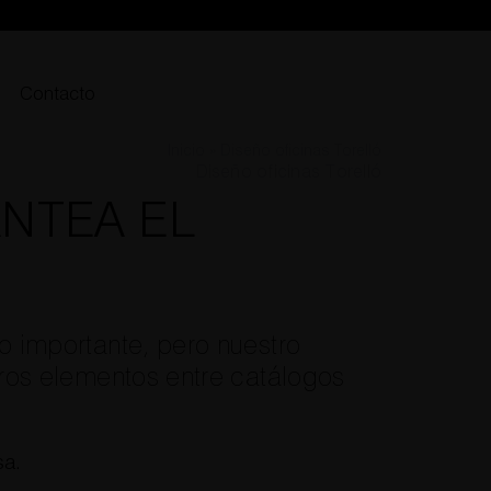
Contacto
Inicio
»
Diseño oficinas Torelló
Diseño oficinas Torelló
NTEA EL
go importante, pero nuestro
otros elementos entre catálogos
sa.