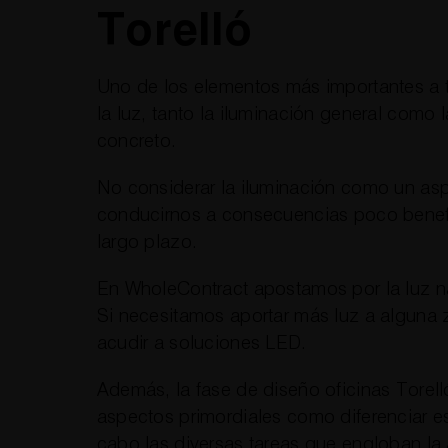
Torelló
Uno de los elementos más importantes a t
la luz, tanto la iluminación general como 
concreto.
No considerar la iluminación como un a
conducirnos a consecuencias poco benef
largo plazo.
En WholeContract apostamos por la luz na
Si necesitamos aportar más luz a alguna
acudir a soluciones LED.
Además, la fase de diseño oficinas Torel
aspectos primordiales como diferenciar e
cabo las diversas tareas que engloban la 