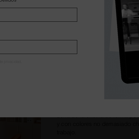
pellidos
*
También planificamos dónde y 
necesita la empresa (documentos
de manera productiva.
Nuestra empresa equilibra la ra
a los documentos sea fácil, as
 de privacidad
.
hemos utilizado.
Esto es importante, porque cuan
genera fatiga visual y es más dif
No obstante, en nuestra empre
zona de la oficina de forma po
y con colores no demasiado chil
trabajo.