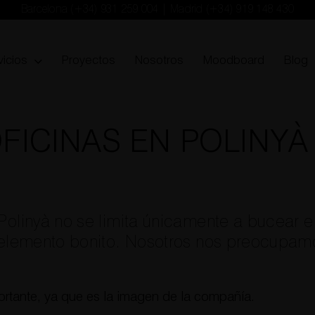
Barcelona
(+34) 931 259 004
| Madrid
(+34) 919 148 430
vicios
Proyectos
Nosotros
Moodboard
Blog
FICINAS EN POLINYÀ
 Polinyà no se limita únicamente a bucear 
ro elemento bonito. Nosotros nos preocupam
portante, ya que es la imagen de la compañía.