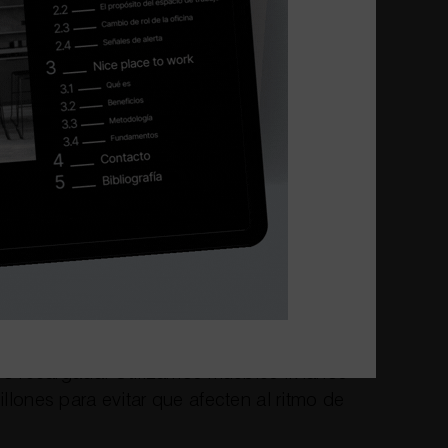
cómo se almacenará el material que
, catálogos, material de trabajo, etc.)
pidez con la efectividad para que acceder
í como guardarlos de nuevo cuando ya los
do reina el desorden en la oficina se
ícil ser productivo.
sa preferimos decorar y amueblar cada
co recargada. Utilizamos muebles livianos
lones para evitar que afecten al ritmo de