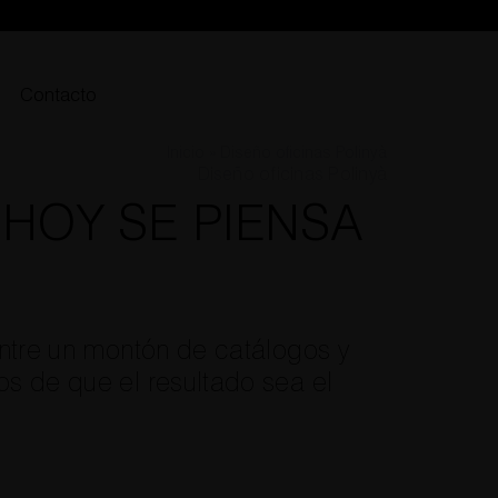
Contacto
Inicio
»
Diseño oficinas Polinyà
Diseño oficinas Polinyà
 HOY SE PIENSA
entre un montón de catálogos y
os de que el resultado sea el