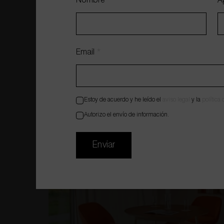
Nombre
*
A
Email
*
Estoy de acuerdo y he leído el
aviso legal
y la
política
Autorizo el envío de información.
Enviar