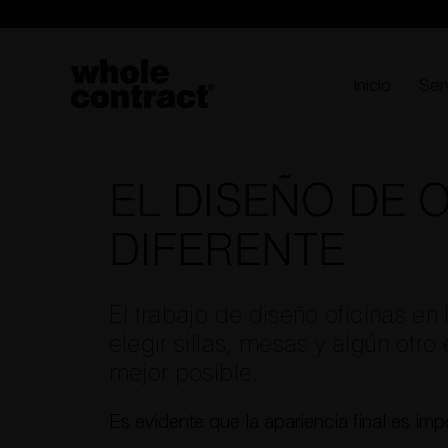
Saltar
al
contenido
Inicio
Ser
EL DISEÑO DE O
DIFERENTE
El trabajo de diseño oficinas en
elegir sillas, mesas y algún ot
mejor posible.
Es evidente que la apariencia final es im