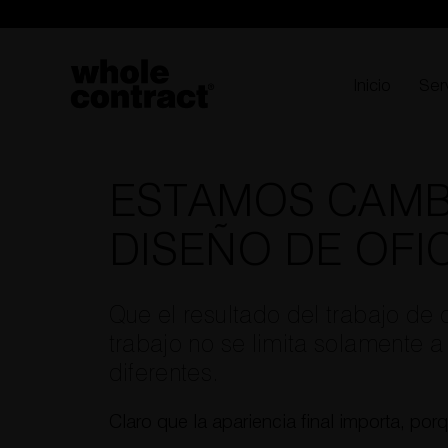
Saltar
al
contenido
Inicio
Ser
ESTAMOS CAMB
DISEÑO DE OFI
Que el resultado del trabajo de 
trabajo no se limita solamente a
diferentes.
Claro que la apariencia final importa, por