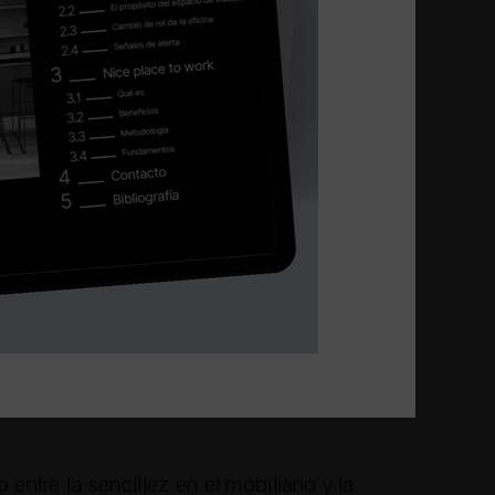
 un nivel alto de productividad cuando
la oficina.
 apostamos por amueblar los espacios
ada, con muebles ligeros y de colores
n de pesadez.
erior -así como cualquier otro punto
ficar para asegurar el bienestar de los
 día a día- ahora sí: ha llegado el
stética o visual.
ina es importante reflejar la filosofía o
entre la sencillez en el mobiliario y la