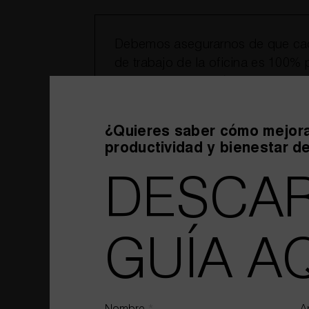
Debemos asegurarnos de que cad
de trabajo de la oficina es 100% 
pueden conectar fácilmente los a
precisan para desempeñar las tar
¿Quieres saber cómo mejora
productividad y bienestar d
Hoy en día contamos con muebles electri
DESCAR
disponer de espacios libres de cables, mi
de trabajo con normalidad y sin afectar a l
GUÍA AQ