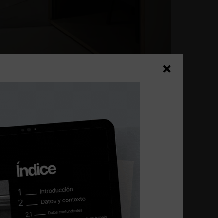
cómo se almacenará el material que
, catálogos, material de trabajo, etc.)