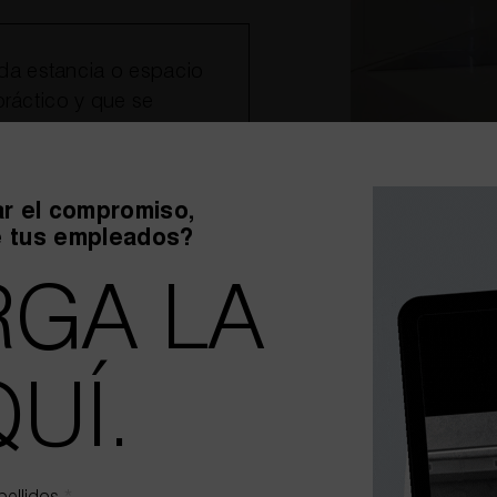
a estancia o espacio
práctico y que se
paratos que se
eas del equipo.
r el compromiso,
e tus empleados?
ficados que nos ayudan a
GA LA
entras podemos seguir el ritmo
a funcionalidad de la oficina.
UÍ.
También planificamos dónde y 
necesita la empresa (documentos