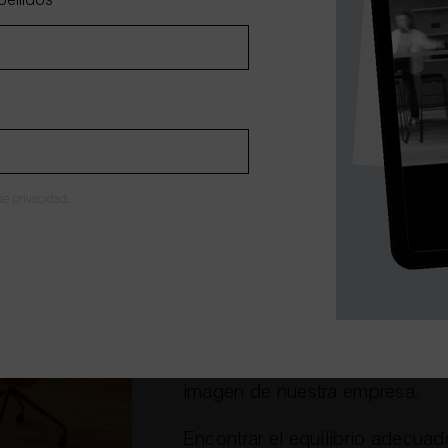
pellidos
*
de manera productiva.
Es mucho más complicado tener
el caos y el desorden reinan en 
Sin embargo, en WholeContract
de una forma que no sea recarg
neutros que evitan la sensació
 de privacidad
.
Una vez planificado todo lo ant
esencial que sea necesario plani
empleados y la funcionalidad del
momento de pensar en la parte e
Al elegir el mobiliario de la ofic
imagen de nuestra empresa.
Encontrar el equilibrio adecuado 