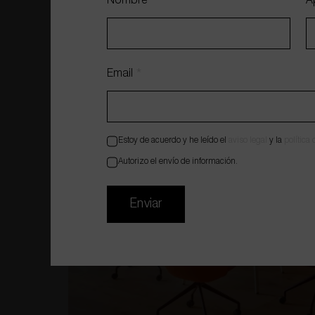
Nombre
*
A
Email
*
Estoy de acuerdo y he leído el
aviso legal
y la
política
Autorizo el envío de información.
Enviar