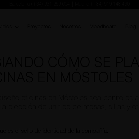
Barcelona
(+34) 931 259 004
| Madrid
(+34) 919 148 430
vicios
Proyectos
Nosotros
Moodboard
Blog
IANDO CÓMO SE PLA
CINAS EN MÓSTOLES
diseño oficinas en Móstoles sea bonito es 
 la elección de un tipo de mesas, sillas y 
que es el sello de identidad de la compañía.