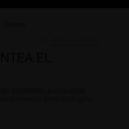
Contacto
Inicio
»
Diseño oficinas Móstoles
Diseño oficinas Móstoles
NTEA EL
algo importante, pero nuestro
otros elementos entre catálogos