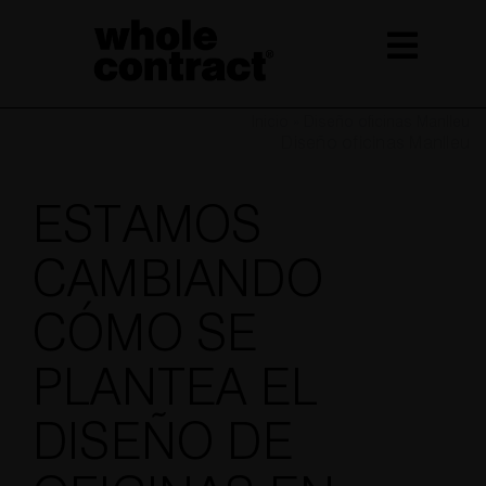
Saltar
al
contenido
Inicio
»
Diseño oficinas Manlleu
Diseño oficinas Manlleu
ESTAMOS
CAMBIANDO
CÓMO SE
PLANTEA EL
DISEÑO DE