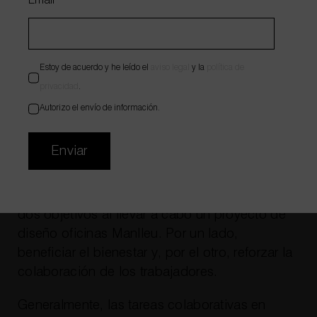
Email
*
WhatsApp
672 55 23 84
Email
hola@wholecontract.com
Estoy de acuerdo y he leído el
aviso legal
y la
política de
privacidad
.
Autorizo el envío de información.
Enviar
Diseño de oficinas para facilitar la
colaboración del equipo
En nuestra empresa contamos siempre con
dos objetivos al llevar a cabo un proyecto de
diseño oficinas Manlleu. Por un lado,
beneficiar el bienestar y, por el otro, reforzar la
colaboración de los trabajadores.
Generalmente, las tareas colaborativas en