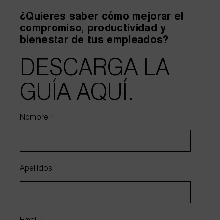
¿Quieres saber cómo mejorar el
compromiso, productividad y
bienestar de tus empleados?
DESCARGA LA
GUÍA AQUÍ.
Adjuntar archivo
Nombre
*
Estoy de acuerdo y he leído el
aviso legal
y la
política de
privacidad
.
Apellidos
*
Autorizo el envío de información.
Enviar