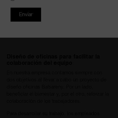
WhatsApp
672 55 23 84
Enviar
Email
hola@wholecontract.com
Diseño de oficinas para facilitar la
colaboración del equipo
En nuestra empresa contamos siempre con
dos objetivos al llevar a cabo un proyecto de
diseño oficinas Balsareny. Por un lado,
beneficiar el bienestar y, por el otro, reforzar la
colaboración de los trabajadores.
Para desarrollar su trabajo, los empleados