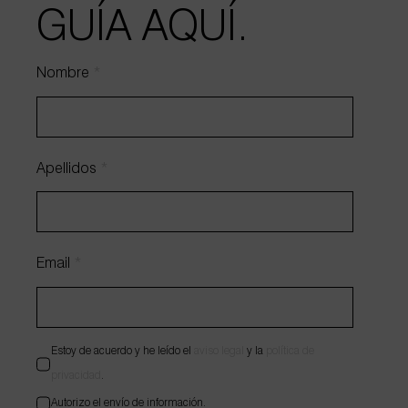
GUÍA AQUÍ.
Nombre
*
Apellidos
*
Adjuntar archivo
Email
*
Estoy de acuerdo y he leído el
aviso legal
y la
política de
privacidad
.
Autorizo el envío de información.
Estoy de acuerdo y he leído el
aviso legal
y la
política de
Enviar
privacidad
.
Autorizo el envío de información.