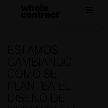
Saltar
al
contenido
Inicio
»
Diseño oficinas Balsareny
Diseño oficinas Balsareny
ESTAMOS
CAMBIANDO
CÓMO SE
PLANTEA EL
DISEÑO DE