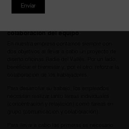
Enviar
Diseño de oficinas para facilitar la
colaboración del equipo
En nuestra empresa contamos siempre con
dos objetivos al llevar a cabo un proyecto de
diseño oficinas Badia del Vallès. Por un lado,
beneficiar el bienestar y, por el otro, reforzar la
colaboración de los trabajadores.
Para desarrollar su trabajo, los empleados
necesitan realizar tanto tareas individuales
(concentración y relajación) como tareas en
grupo (comunicación y colaboración).
Para llevar a cabo las primeras es necesario