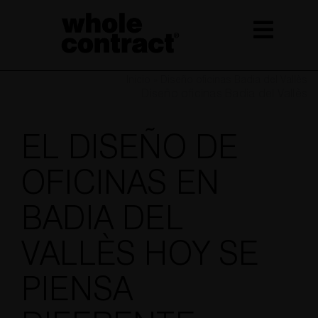
Saltar
al
contenido
Inicio
»
Diseño oficinas Badia del Vallès
Diseño oficinas Badia del Vallès
EL DISEÑO DE
OFICINAS EN
BADIA DEL
VALLÈS HOY SE
PIENSA